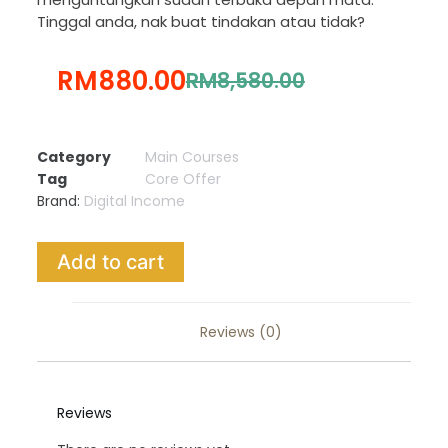
Tinggal anda, nak buat tindakan atau tidak?
RM
880.00
RM
8,580.00
Category
Main Courses
Tag
Core Offer
Brand:
Digital Income
Add to cart
Reviews (0)
Reviews