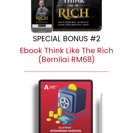
SPECIAL BONUS #2
Ebook Think Like The Rich
(Bernilai RM68)