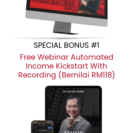
SPECIAL BONUS #1
Free Webinar Automated
Income Kickstart With
Recording (Bernilai RM118)