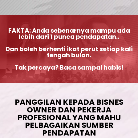
FAKTA: Anda sebenarnya mampu ada
lebih dari 1 punca pendapatan..
Dan boleh berhenti ikat perut setiap kali
tengah bulan.
Tak percaya? Baca sampai habis!
PANGGILAN KEPADA BISNES
OWNER DAN PEKERJA
PROFESIONAL YANG MAHU
PELBAGAIKAN SUMBER
PENDAPATAN