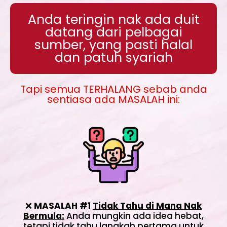
Anda teringin nak ada duit
datang dari pelbagai
sumber, yang pasti halal
dan patuh syariah
Tapi semua TERHALANG sebab anda
sentiasa ada MASALAH ini:
❌
MASALAH #1
Tidak Tahu di Mana Nak
Bermula
:
Anda mungkin ada idea hebat,
tetapi tidak tahu langkah pertama untuk