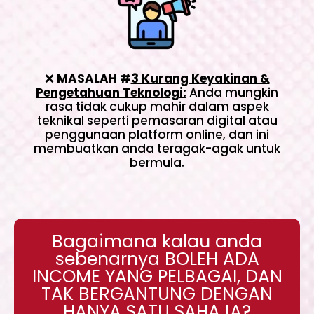
❌
MASALAH #
3 Kurang Keyakinan &
Pengetahuan Teknologi:
Anda mungkin
rasa tidak cukup mahir dalam aspek
teknikal seperti pemasaran digital atau
penggunaan platform online, dan ini
membuatkan anda teragak-agak untuk
bermula.
Bagaimana kalau anda
sebenarnya BOLEH ADA
INCOME YANG PELBAGAI, DAN
TAK BERGANTUNG DENGAN
HANYA SATU SAHAJA?