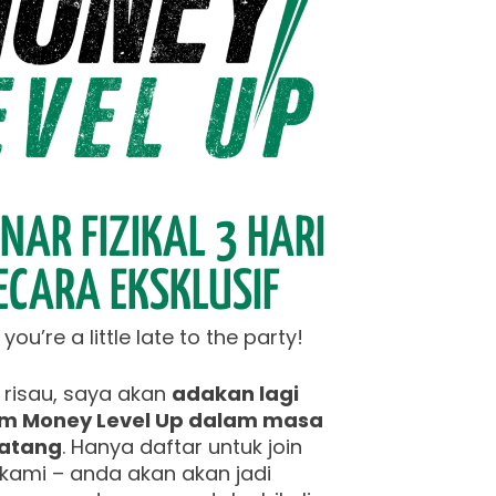
NAR FIZIKAL 3 HARI
ECARA EKSKLUSIF
ou’re a little late to the party!
risau, saya akan
adakan lagi
m Money Level Up dalam masa
atang
. Hanya daftar untuk join
t kami – anda akan akan jadi