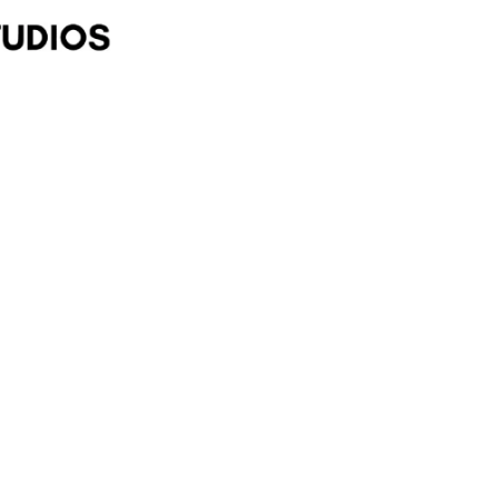
ZUBIR,
NGAN ANDA
satu, iaitu untuk menghidupkan
 Abdul Aziz, di mana tiada satu
layak menerima zakat. Masing-
pahi rezeki dan keberkatan. Ya,
aya tentang wang dan pelaburan