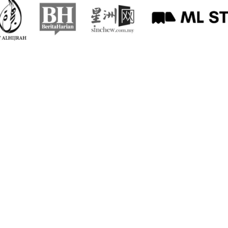
DR ADAM 
DOKTOR KEWA
Impian saya cuma 
zaman Khalifah Umar
pun rakyat yang 
masing hidup dilim
anda boleh tanya s