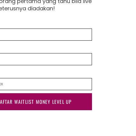
orang pertama yang tahu bila live
eterusnya diadakan!
AFTAR WAITLIST MONEY LEVEL UP