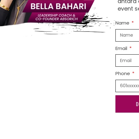
antara 
event s
Name
Email
Phone
D