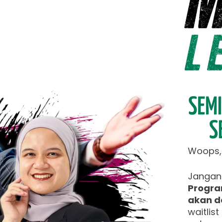
SEMI
S
Woops, y
Jangan 
Progra
akan d
waitlis