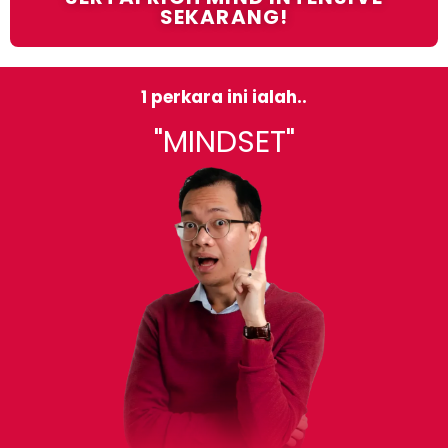
SEKARANG!
1 perkara ini ialah..
"MINDSET"