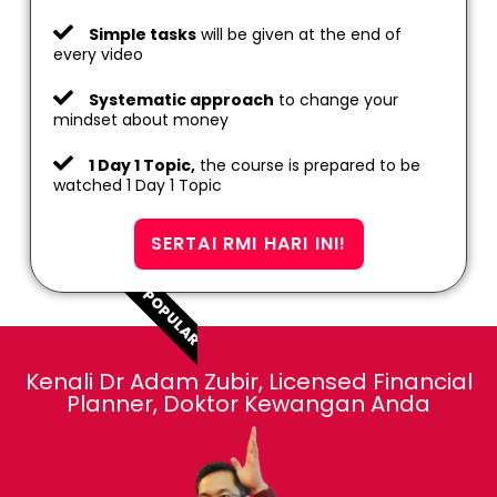
Simple tasks
will be given at the end of
every video
Systematic approach
to change your
mindset about money
1 Day 1 Topic,
the course is prepared to be
watched 1 Day 1 Topic
SERTAI RMI HARI INI!
POPULAR
Kenali Dr Adam Zubir, Licensed Financial
Planner, Doktor Kewangan Anda