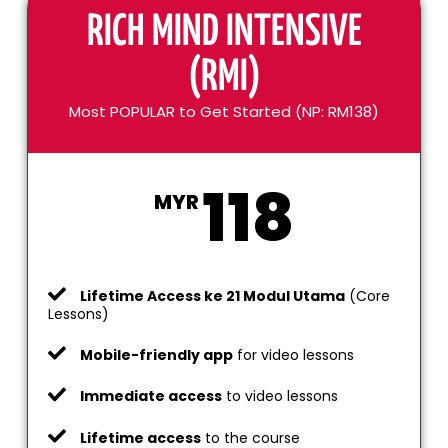
RICH MIND INTENSIVE
(RMI)
Most POPULAR to Get Started (NP: RM138)
118
MYR
Lifetime Access ke 21 Modul Utama
(Core
Lessons)
Mobile-friendly app
for video lessons
Immediate access
to video lessons
Lifetime access
to the course