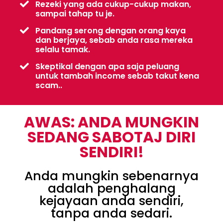
Rezeki yang ada cukup-cukup makan,
sampai tahap tu je.
Pandang serong dengan orang kaya
dan berjaya, sebab anda rasa mereka
selalu tamak.
Skeptikal dengan apa saja peluang
untuk tambah income sebab takut kena
scam..
AWAS: ANDA MUNGKIN
SEDANG SABOTAJ DIRI
SENDIRI!
Anda mungkin sebenarnya
adalah penghalang
kejayaan anda sendiri,
tanpa anda sedari.