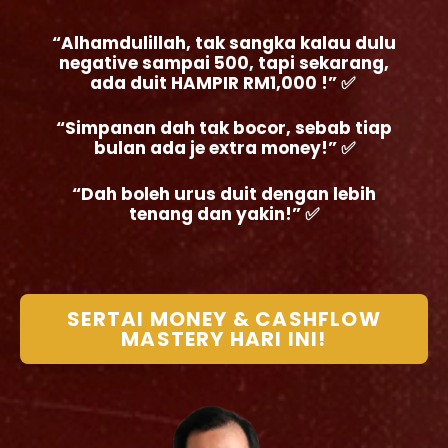
“Alhamdulillah, tak sangka kalau dulu
negative sampai 500, tapi sekarang,
ada duit HAMPIR RM1,000 !” ✅
“Simpanan dah tak bocor, sebab tiap
bulan ada je extra money!” ✅
“Dah boleh urus duit dengan lebih
tenang dan yakin!” ✅
SERTAI MONEY & CASHFLOW
MASTERY HARI INI!