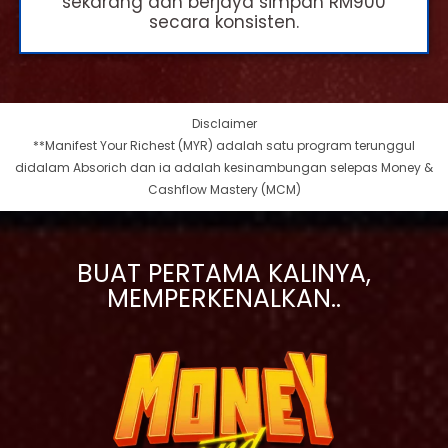
sekarang dah berjaya simpan RM900
secara konsisten.
Disclaimer
**Manifest Your Richest (MYR) adalah satu program terunggul
didalam Absorich dan ia adalah kesinambungan selepas Money &
Cashflow Mastery (MCM)
BUAT PERTAMA KALINYA,
MEMPERKENALKAN..