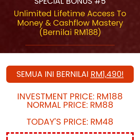
SPECIAL BONUS #5
Unlimited Lifetime Access To
Money & Cashflow Mastery
(Bernilai RM188)
SEMUA INI BERNILAI
RM1,490!
INVESTMENT PRICE: RM188
NORMAL PRICE: RM88
TODAY'S PRICE: RM48