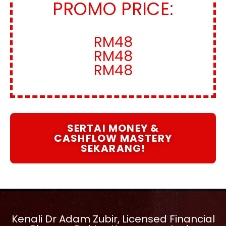
PROMO PRICE:
RM48
RM48
RM48
SERTAI MONEY &
CASHFLOW MASTERY
SEKARANG!
Kenali Dr Adam Zubir, Licensed Financial